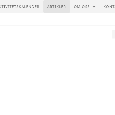
KTIVITETSKALENDER
ARTIKLER
OM OSS
KONT
REGION NORDLAND
KONT
MØTEPROTOKOLLER
STYR