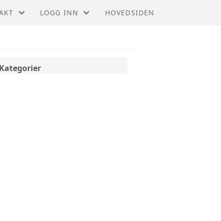
AKT
LOGG INN
HOVEDSIDEN
AKT
GNIST (FOR MEDLEMMER)
ET
STYREWEB (FOR TILLITSVALGTE)
Kategorier