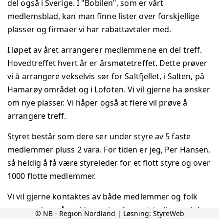
del også i Sverige. I "Bobilen", som er vårt
medlemsblad, kan man finne lister over forskjellige
plasser og firmaer vi har rabattavtaler med.
I løpet av året arrangerer medlemmene en del treff.
Hovedtreffet hvert år er årsmøtetreffet. Dette prøver
vi å arrangere vekselvis sør for Saltfjellet, i Salten, på
Hamarøy området og i Lofoten. Vi vil gjerne ha ønsker
om nye plasser. Vi håper også at flere vil prøve å
arrangere treff.
Styret består som dere ser under styre av 5 faste
medlemmer pluss 2 vara. For tiden er jeg, Per Hansen,
så heldig å få være styreleder for et flott styre og over
1000 flotte medlemmer.
Vi vil gjerne kontaktes av både medlemmer og folk
som vurderer å melde seg inn for en trivelig samtale
© NB - Region Nordland | Løsning:
StyreWeb