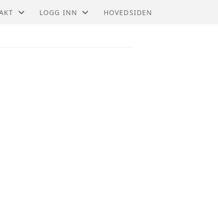
AKT
LOGG INN
HOVEDSIDEN
AKT
GNIST (FOR MEDLEMMER)
ET
STYREWEB (FOR TILLITSVALGTE)