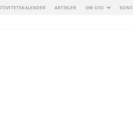
KTIVITETSKALENDER
ARTIKLER
OM OSS
KONT
REGION NORDLAND
KONT
MØTEPROTOKOLLER
STYR